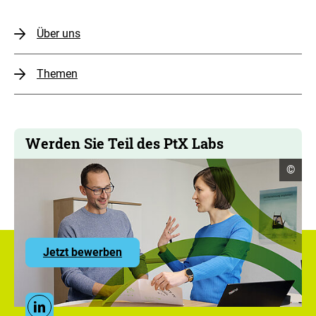
Über uns
Themen
Werden Sie Teil des PtX Labs
Copyr
©
Infor
öffne
zu
Jetzt bewerben
den
Stellenangeboten
des
PtX
Social
Lab
Linkedin