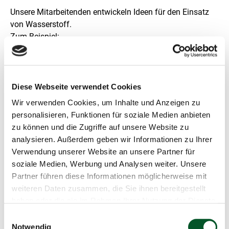
Unsere Mitarbeitenden entwickeln Ideen für den Einsatz
von Wasserstoff.
Zum Beispiel:
Für künstlichen Kraftstoff.
Wir können Flugzeuge und Schiffe damit tanken.
Wasserstoff ist ein Gas.
Aber wir machen flüssigen Kraftstoff daraus.
Diese Webseite verwendet Cookies
Wir verwenden Cookies, um Inhalte und Anzeigen zu
Wir bauen eine Versuchs-Anlage für flüssigen
personalisieren, Funktionen für soziale Medien anbieten
Wasserstoff.
zu können und die Zugriffe auf unsere Website zu
Die Versuchs-Anlage entsteht in der Lausitz.
analysieren. Außerdem geben wir Informationen zu Ihrer
Wir testen dort die Herstellung von flüssigem Wasserstoff.
Verwendung unserer Website an unsere Partner für
Die Lausitz ist eine Modell-Region für Wasserstoff.
soziale Medien, Werbung und Analysen weiter. Unsere
Modell-Region heißt: Die Lausitz ist ein Vorbild für andere
Partner führen diese Informationen möglicherweise mit
Regionen.
weiteren Daten zusammen, die Sie ihnen bereitgestellt
haben oder die sie im Rahmen Ihrer Nutzung der Dienste
gesammelt haben.
Einwilligungsauswahl
Notwendig