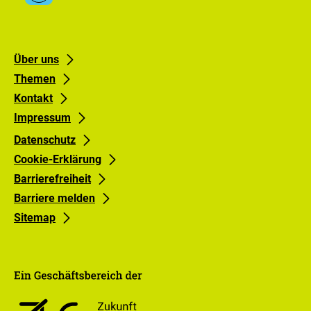
Media
Lausitz
Links
Footer
Footer
Über uns
Themen
links
links
Kontakt
Gruppe
Gruppe
Impressum
0
1
Datenschutz
Cookie-Erklärung
Barrierefreiheit
Barriere melden
Sitemap