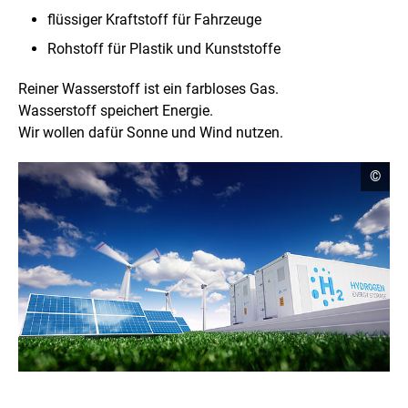
flüssiger Kraftstoff für Fahrzeuge
Rohstoff für Plastik und Kunststoffe
Reiner Wasserstoff ist ein farbloses Gas.
Wasserstoff speichert Energie.
Wir wollen dafür Sonne und Wind nutzen.
C
©
o
p
y
r
i
g
h
t
I
n
f
o
r
m
a