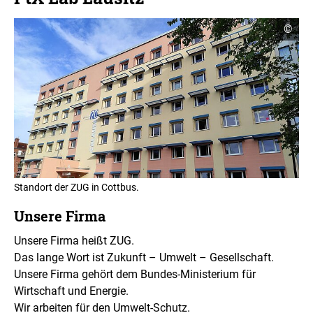
C
©
o
p
y
r
i
g
h
t
I
n
f
o
r
m
Standort der ZUG in Cottbus.
a
t
Unsere Firma
i
o
n
Unsere Firma heißt ZUG.
e
Das lange Wort ist Zukunft – Umwelt – Gesellschaft.
n
ö
Unsere Firma gehört dem Bundes-Ministerium für
f
Wirtschaft und Energie.
f
n
Wir arbeiten für den Umwelt-Schutz.