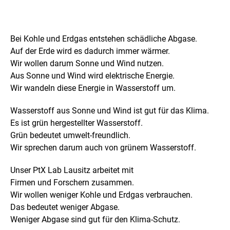
t
i
o
n
e
Bei Kohle und Erdgas entstehen schädliche Abgase.
n
ö
Auf der Erde wird es dadurch immer wärmer.
f
Wir wollen darum Sonne und Wind nutzen.
f
n
Aus Sonne und Wind wird elektrische Energie.
e
Wir wandeln diese Energie in Wasserstoff um.
n
Wasserstoff aus Sonne und Wind ist gut für das Klima.
Es ist grün hergestellter Wasserstoff.
Grün bedeutet umwelt-freundlich.
Wir sprechen darum auch von grünem Wasserstoff.
Unser PtX Lab Lausitz arbeitet mit
Firmen und Forschern zusammen.
Wir wollen weniger Kohle und Erdgas verbrauchen.
Das bedeutet weniger Abgase.
Weniger Abgase sind gut für den Klima-Schutz.