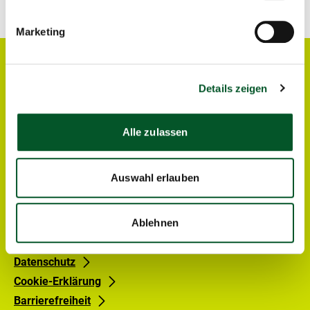
öffne
Marketing
zu
Jetzt bewerben
den
Stellenangeboten
Details zeigen
des
PtX
Social
Lab
Linkedin
Media
Lausitz
Alle zulassen
Links
Auswahl erlauben
Footer
Footer
Über uns
Themen
links
links
Kontakt
Ablehnen
Gruppe
Gruppe
Impressum
0
1
Datenschutz
Cookie-Erklärung
Barrierefreiheit