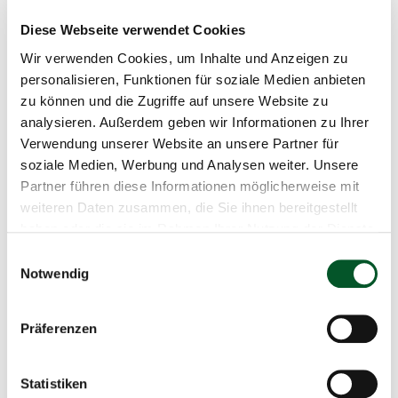
Seeverkehr
Diese Webseite verwendet Cookies
Chemische Industrie
Wir verwenden Cookies, um Inhalte und Anzeigen zu
Newsroom
personalisieren, Funktionen für soziale Medien anbieten
News
zu können und die Zugriffe auf unsere Website zu
analysieren. Außerdem geben wir Informationen zu Ihrer
Presse
Verwendung unserer Website an unsere Partner für
Mediathek
soziale Medien, Werbung und Analysen weiter. Unsere
Newsletter
Partner führen diese Informationen möglicherweise mit
weiteren Daten zusammen, die Sie ihnen bereitgestellt
Veranstaltungen
haben oder die sie im Rahmen Ihrer Nutzung der Dienste
Publikationen
gesammelt haben.
Einwilligungsauswahl
Kontakt
Notwendig
Präferenzen
Werden Sie Teil des PtX Labs
Copyr
©
Infor
Statistiken