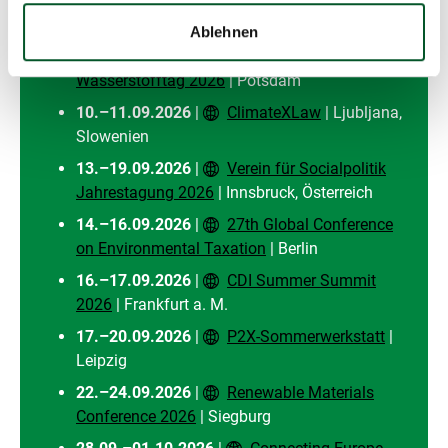
10.09.2026
|
3. Fachkonferenz Energie &
Klima
| Berlin
Ablehnen
10.09.2026
|
Brandenburger
Wasserstofftag 2026
| Potsdam
10.–11.09.2026
|
ClimateXLaw
| Ljubljana,
Slowenien
13.–19.09.2026
|
Verein für Socialpolitik
Jahrestagung 2026
| Innsbruck, Österreich
14.–16.09.2026
|
27th Global Conference
on Environmental Taxation
| Berlin
16.–17.09.2026
|
CDI Summer Summit
2026
| Frankfurt a. M.
17.–20.09.2026
|
P2X-Sommerwerkstatt
|
Leipzig
22.–24.09.2026
|
Renewable Materials
Conference 2026
| Siegburg