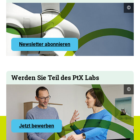
Copyr
©
Infor
öffne
Newsletter abonnieren
Werden Sie Teil des PtX Labs
Copyr
©
Infor
öffne
zu
Jetzt bewerben
den
Stellenangeboten