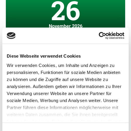
26
November 2026
Sustainable PtX Conference: From Crisis
to Opportunity
Diese Webseite verwendet Cookies
Klimakrise, Geopolitik, Energiewende – welche Rolle spielt
Wir verwenden Cookies, um Inhalte und Anzeigen zu
Power-to-X? Auf der Sustainable PtX Conference suchen
personalisieren, Funktionen für soziale Medien anbieten
Forschung, Politik und Industrie…
zu können und die Zugriffe auf unsere Website zu
26.11.2026
-
27.11.2026
Cottbus & digital
analysieren. Außerdem geben wir Informationen zu Ihrer
Verwendung unserer Website an unsere Partner für
Details
soziale Medien, Werbung und Analysen weiter. Unsere
Partner führen diese Informationen möglicherweise mit
weiteren Daten zusammen, die Sie ihnen bereitgestellt
haben oder die sie im Rahmen Ihrer Nutzung der Dienste
gesammelt haben.
Einwilligungsauswahl