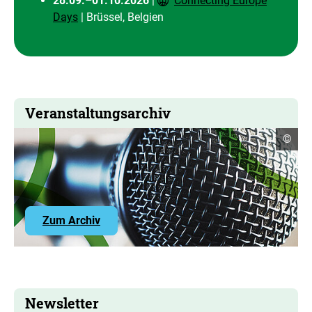
28.09.–01.10.2026
|
Connecting Europe
Days
| Brüssel, Belgien
Veranstaltungsarchiv
Copyr
©
Infor
öffne
Zum Archiv
Newsletter