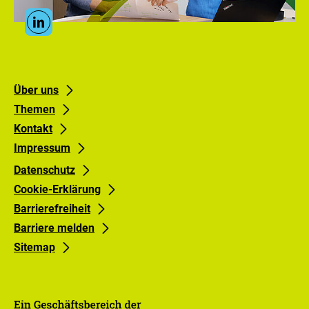
des
PtX
Social
Lab
Linkedin
Media
Lausitz
Links
Footer
Footer
Über uns
Themen
links
links
Kontakt
Gruppe
Gruppe
Impressum
0
1
Datenschutz
Cookie-Erklärung
Barrierefreiheit
Barriere melden
Sitemap