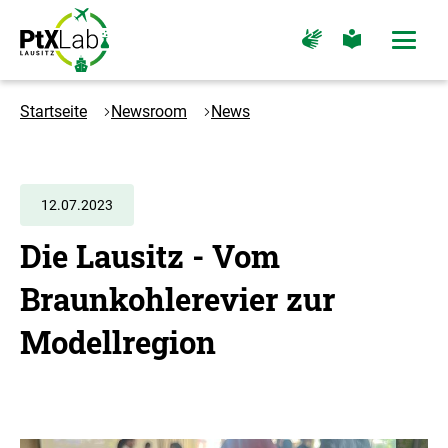
Zum
Zur
Zur
Zur
Hauptinhalt
Hauptnavigation
Seite
Seite
Menü
springen
springen
für
für
öffne
Gebärdensprache
leichte
Logo
Sprache
PtXLab
Startseite
Newsroom
News
Lausitz
-
Zur
Startseite
12.07.2023
Die Lausitz - Vom
Braunkohlerevier zur
Modellregion