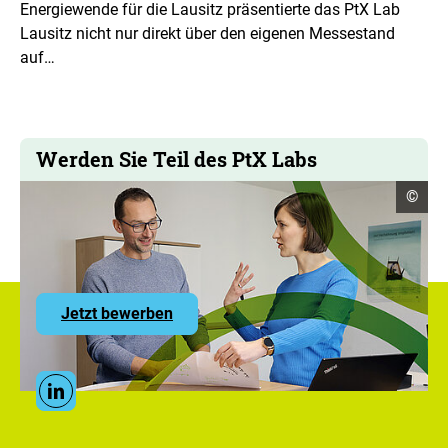
Energiewende für die Lausitz präsentierte das PtX Lab
Lausitz nicht nur direkt über den eigenen Messestand
auf…
Werden Sie Teil des PtX Labs
Copyr
©
Infor
öffne
zu
Jetzt bewerben
den
Stellenangeboten
des
PtX
Social
Lab
Linkedin
Media
Lausitz
Links