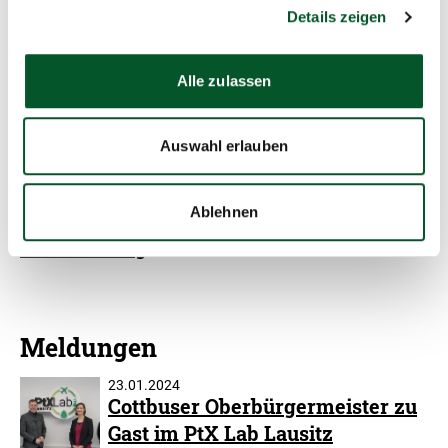
Details zeigen
kommunalen, landes- und bundesseitigen Vertreter*innen
über die Transformationsregion Lausitz. Eine vertiefende
Zusammenarbeit in Form anknüpfender Formate,
Alle zulassen
kündigte der Lausitzbeauftragte Dr.-Ing. Klaus Freytag
bereits an.
Auswahl erlauben
Ablehnen
Zur Staatskanzlei des Landes
Brandenburg
Meldungen
23.01.2024
Cottbuser Oberbürgermeister zu
Gast im PtX Lab Lausitz