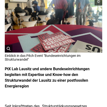
C
©
o
p
y
r
i
g
h
t
I
n
f
o
r
ö
m
Einblick in das Pitch Event "Bundeseinrichtungen im
a
f
Strukturwandel"
t
f
i
n
PtX Lab Lausitz und andere Bundeseinrichtungen
o
e
n
begleiten mit Expertise und Know-how den
t
e
Strukturwandel der Lausitz zu einer postfossilen
n
B
ö
Energieregion
i
f
l
f
d
n
i
e
n
n
Seit Inkrafttreten des „Strukturstärkungsgesetzes