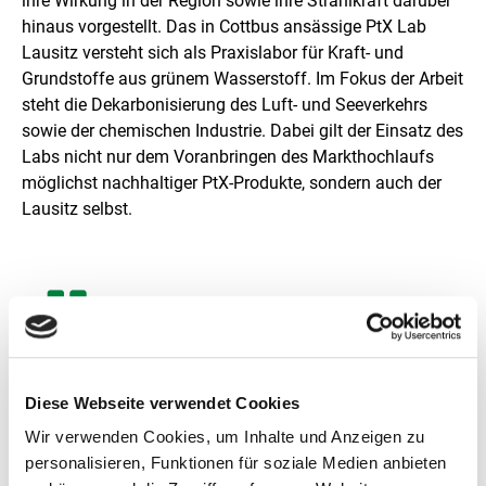
ihre Wirkung in der Region sowie ihre Strahlkraft darüber
l
hinaus vorgestellt. Das in Cottbus ansässige PtX Lab
u
Lausitz versteht sich als Praxislabor für Kraft- und
n
Grundstoffe aus grünem Wasserstoff. Im Fokus der Arbeit
g
steht die Dekarbonisierung des Luft- und Seeverkehrs
sowie der chemischen Industrie. Dabei gilt der Einsatz des
Labs nicht nur dem Voranbringen des Markthochlaufs
möglichst nachhaltiger PtX-Produkte, sondern auch der
Lausitz selbst.
„Wir wollen die Region dabei
unterstützen, am angestrebten
Diese Webseite verwendet Cookies
Markthochlauf von PtX-Produkten und
den daraus folgenden ökonomischen
Wir verwenden Cookies, um Inhalte und Anzeigen zu
Chancen teilzuhaben.“
personalisieren, Funktionen für soziale Medien anbieten