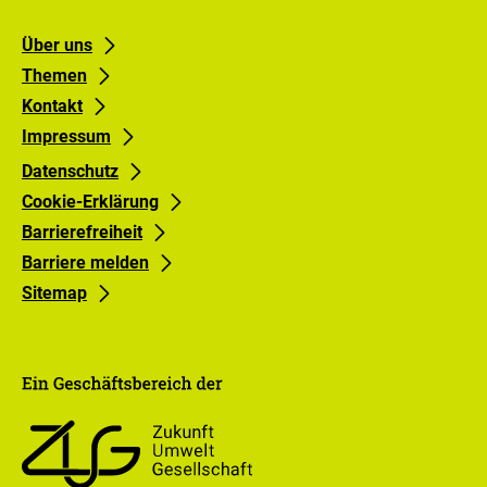
Footer
Footer
Über uns
Themen
links
links
Kontakt
Gruppe
Gruppe
Impressum
0
1
Datenschutz
Cookie-Erklärung
Barrierefreiheit
Barriere melden
Sitemap