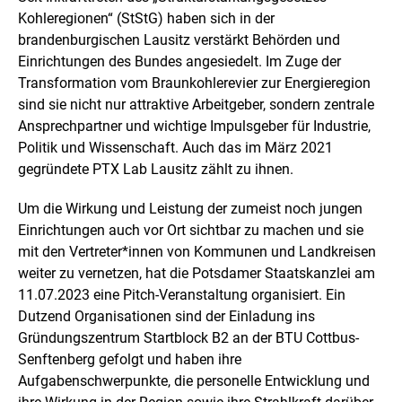
e
Kohleregionen“ (StStG) haben sich in der
i
brandenburgischen Lausitz verstärkt Behörden und
n
e
Einrichtungen des Bundes angesiedelt. Im Zuge der
r
Transformation vom Braunkohlerevier zur Energieregion
v
sind sie nicht nur attraktive Arbeitgeber, sondern zentrale
e
Ansprechpartner und wichtige Impulsgeber für Industrie,
r
g
Politik und Wissenschaft. Auch das im März 2021
r
gegründete PTX Lab Lausitz zählt zu ihnen.
ö
ß
Um die Wirkung und Leistung der zumeist noch jungen
e
r
Einrichtungen auch vor Ort sichtbar zu machen und sie
t
mit den Vertreter*innen von Kommunen und Landkreisen
e
weiter zu vernetzen, hat die Potsdamer Staatskanzlei am
n
11.07.2023 eine Pitch-Veranstaltung organisiert. Ein
D
a
Dutzend Organisationen sind der Einladung ins
r
Gründungszentrum Startblock B2 an der BTU Cottbus-
s
Senftenberg gefolgt und haben ihre
t
Aufgabenschwerpunkte, die personelle Entwicklung und
e
l