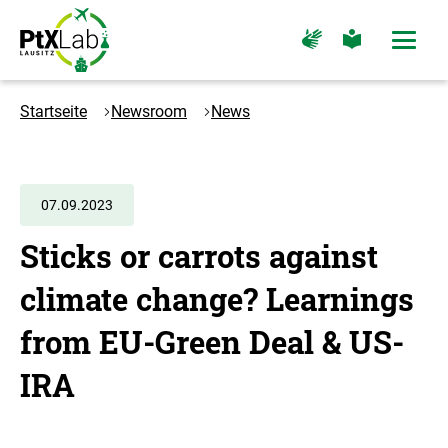
Zum
Zur
Zur
Zur
Hauptinhalt
Hauptnavigation
Seite
Seite
Menü
springen
springen
für
für
öffne
Gebärdensprache
leichte
Logo
Sprache
PtXLab
Startseite
Newsroom
News
Lausitz
-
Zur
Startseite
07.09.2023
Sticks or carrots against
climate change? Learnings
from EU-Green Deal & US-
IRA