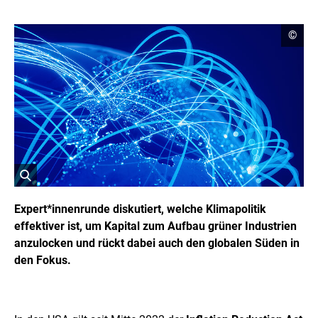
C
©
o
p
y
r
i
g
h
t
I
n
f
o
r
ö
m
a
f
Expert*innenrunde diskutiert, welche Klimapolitik
t
f
effektiver ist, um Kapital zum Aufbau grüner Industrien
i
n
o
anzulocken und rückt dabei auch den globalen Süden in
e
n
t
den Fokus.
e
n
B
ö
i
f
l
f
d