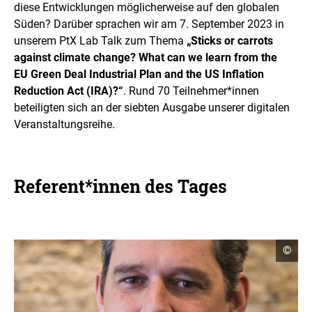
diese Entwicklungen möglicherweise auf den globalen
Süden? Darüber sprachen wir am 7. September 2023 in
unserem PtX Lab Talk zum Thema
„Sticks or carrots
against climate change? What can we learn from the
EU Green Deal Industrial Plan and the US Inflation
Reduction Act (IRA)?“
. Rund 70 Teilnehmer*innen
beteiligten sich an der siebten Ausgabe unserer digitalen
Veranstaltungsreihe.
Referent*innen des Tages
C
©
o
p
y
r
i