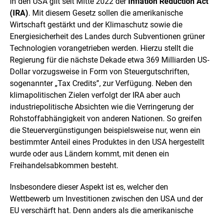
n
In den USA gilt seit Mitte 2022 der
Inflation Reduction Act
i
e
(IRA)
. Mit diesem Gesetz sollen die amerikanische
n
n
Wirtschaft gestärkt und der Klimaschutz sowie die
e
i
Energiesicherheit des Landes durch Subventionen grüner
n
Technologien vorangetrieben werden. Hierzu stellt die
e
Regierung für die nächste Dekade etwa 369 Milliarden US-
r
v
Dollar vorzugsweise in Form von Steuergutschriften,
e
sogenannter „Tax Credits”, zur Verfügung. Neben den
r
klimapolitischen Zielen verfolgt der IRA aber auch
g
industriepolitische Absichten wie die Verringerung der
r
ö
Rohstoffabhängigkeit von anderen Nationen. So greifen
ß
die Steuervergünstigungen beispielsweise nur, wenn ein
e
bestimmter Anteil eines Produktes in den USA hergestellt
r
wurde oder aus Ländern kommt, mit denen ein
t
e
Freihandelsabkommen besteht.
n
D
Insbesondere dieser Aspekt ist es, welcher den
a
Wettbewerb um Investitionen zwischen den USA und der
r
EU verschärft hat. Denn anders als die amerikanische
s