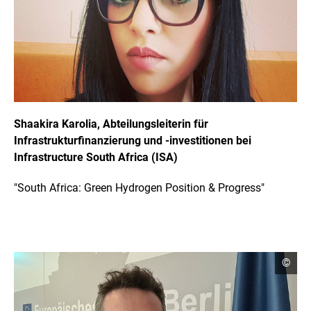
i
g
h
t
I
n
f
o
r
m
a
Shaakira Karolia, Abteilungsleiterin für
t
Infrastrukturfinanzierung und -investitionen bei
i
o
Infrastructure South Africa (ISA)
n
e
n
"South Africa: Green Hydrogen Position & Progress"
ö
f
f
n
e
n
C
©
o
p
y
r