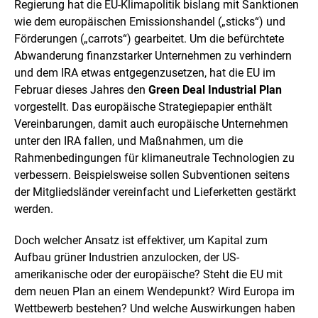
t
Regierung hat die EU-Klimapolitik bislang mit Sanktionen
e
wie dem europäischen Emissionshandel („sticks“) und
l
Förderungen („carrots“) gearbeitet. Um die befürchtete
l
u
Abwanderung finanzstarker Unternehmen zu verhindern
n
und dem IRA etwas entgegenzusetzen, hat die EU im
g
Februar dieses Jahres den
Green Deal Industrial Plan
vorgestellt. Das europäische Strategiepapier enthält
Vereinbarungen, damit auch europäische Unternehmen
unter den IRA fallen, und Maßnahmen, um die
Rahmenbedingungen für klimaneutrale Technologien zu
verbessern. Beispielsweise sollen Subventionen seitens
der Mitgliedsländer vereinfacht und Lieferketten gestärkt
werden.
Doch welcher Ansatz ist effektiver, um Kapital zum
Aufbau grüner Industrien anzulocken, der US-
amerikanische oder der europäische? Steht die EU mit
dem neuen Plan an einem Wendepunkt? Wird Europa im
Wettbewerb bestehen? Und welche Auswirkungen haben