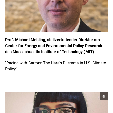
g
h
t
I
n
f
o
r
m
a
Prof. Michael Mehling, stellvertretender Direktor am
t
Center for Energy and Environmental Policy Research
i
o
des Massachusetts Institute of Technology (MIT)
n
e
n
"Racing with Carrots: The Hare's Dilemma in U.S. Climate
ö
Policy"
f
f
n
e
n
C
©
o
p
y
r