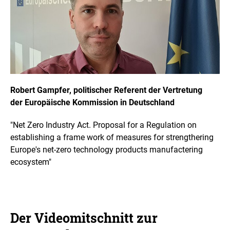
i
g
h
t
I
n
f
o
r
m
a
Robert Gampfer, politischer Referent der Vertretung
t
der Europäische Kommission in Deutschland
i
o
n
"Net Zero Industry Act. Proposal for a Regulation on
e
n
establishing a frame work of measures for strengthering
ö
Europe's net-zero technology products manufactering
f
f
ecosystem"
n
e
n
Der Videomitschnitt zur