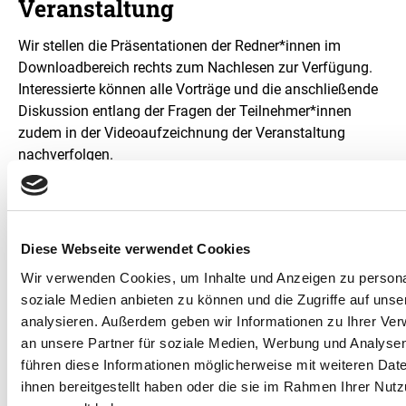
Veranstaltung
Wir stellen die Präsentationen der Redner*innen im
Downloadbereich rechts zum Nachlesen zur Verfügung.
Interessierte können alle Vorträge und die anschließende
Diskussion entlang der Fragen der Teilnehmer*innen
zudem in der Videoaufzeichnung der Veranstaltung
nachverfolgen.
Zum Videomitschnitt der Veranstaltung auf YouTube
Diese Webseite verwendet Cookies
Zukünftige Veranstaltungen
Wir verwenden Cookies, um Inhalte und Anzeigen zu personal
soziale Medien anbieten zu können und die Zugriffe auf uns
Wir danken allen Teilnehmer*innen für Ihr Interesse und
analysieren. Außerdem geben wir Informationen zu Ihrer Ve
Ihre Beiträge. Der nächste PtX Lab Talk findet am
an unsere Partner für soziale Medien, Werbung und Analysen
23.11.2023 statt. Dabei werden wir zum Thema
"Grüne
führen diese Informationen möglicherweise mit weiteren Da
Chemikalien: Wieviel Power-to-X braucht eine
ihnen bereitgestellt haben oder die sie im Rahmen Ihrer Nut
nachhaltige Chemieindustrie?"
berichten.