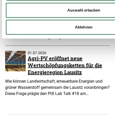
PtX Lab Lausitz analysiert
Gestaltung effizienter
Auswahl erlauben
Förderinstrumente für eSAF
Positionspapier gibt fünf Empfehlungen zur Entwicklung
Ablehnen
eines doppelseitigen Auktionsmechanismus für
strombasierte nachhaltige Flugkraftstoffe.
01.07.2026
Agri-PV eröffnet neue
Wertschöpfungsketten für die
Energieregion Lausitz
Wie können Landwirtschaft, erneuerbare Energien und
grüner Wasserstoff gemeinsam die Lausitz voranbringen?
Diese Frage prägte den PtX Lab Talk #18 am…