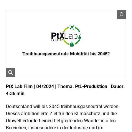
C
©
o
p
y
r
i
g
h
t
I
n
f
o
r
ö
m
a
f
PtX Lab Film | 04/2024 | Thema: PtL-Produktion | Dauer:
t
f
4:36 min
i
n
o
e
n
Deutschland will bis 2045 treibhausgasneutral werden.
t
e
n
B
Dieses ambitionierte Ziel für den Klimaschutz und die
ö
i
Umwelt erfordert einen tiefgreifenden Wandel in allen
f
l
f
Bereichen, insbesondere in der Industrie und im
d
n