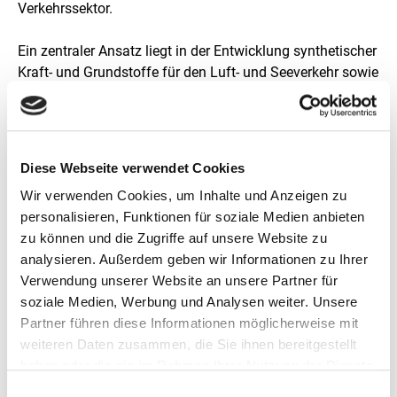
Verkehrssektor.
i
e
n
n
e
Ein zentraler Ansatz liegt in der Entwicklung synthetischer
i
Kraft- und Grundstoffe für den Luft- und Seeverkehr sowie
n
die chemische Industrie, basierend auf erneuerbaren
e
r
Energien und grünem Wasserstoff. Der Kurzfilm zeigt den
v
Produktionsprozess von nachhaltig erzeugten Kraft- und
e
Grundstoffen.
r
Diese Webseite verwendet Cookies
g
r
Wir verwenden Cookies, um Inhalte und Anzeigen zu
ö
personalisieren, Funktionen für soziale Medien anbieten
ß
Erklärfilm
zu können und die Zugriffe auf unsere Website zu
e
analysieren. Außerdem geben wir Informationen zu Ihrer
r
t
Verwendung unserer Website an unsere Partner für
e
soziale Medien, Werbung und Analysen weiter. Unsere
n
Partner führen diese Informationen möglicherweise mit
D
weiteren Daten zusammen, die Sie ihnen bereitgestellt
a
r
haben oder die sie im Rahmen Ihrer Nutzung der Dienste
s
Diese Inhalte können nicht angezeigt werden, da die
gesammelt haben.
Einwilligungsauswahl