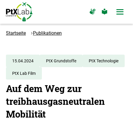
Zum
Zur
Zur
Zur
Hauptinhalt
Hauptnavigation
Seite
Seite
Menü
springen
springen
für
für
öffne
Gebärdensprache
leichte
Logo
Sprache
PtXLab
Startseite
Publikationen
Lausitz
-
Zur
Startseite
15.04.2024
PtX Grundstoffe
PtX Technologie
PtX Lab Film
Auf dem Weg zur
treibhausgasneutralen
Mobilität