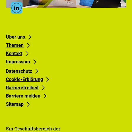
PtX
Social
Lab
Linkedin
Media
Lausitz
Links
Footer
Footer
Über uns
Themen
links
links
Kontakt
Gruppe
Gruppe
Impressum
0
1
Datenschutz
Cookie-Erklärung
Barrierefreiheit
Barriere melden
Sitemap