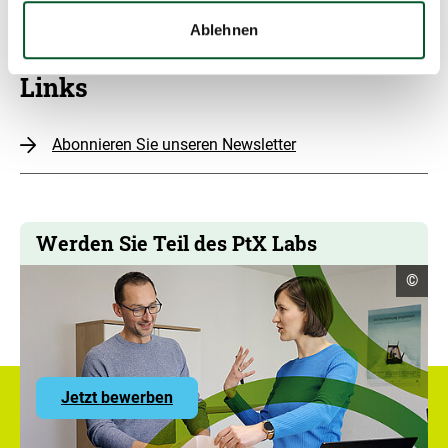
Ablehnen
Links
Abonnieren Sie unseren Newsletter
Werden Sie Teil des PtX Labs
Copyr
©
Infor
öffne
zu
Jetzt bewerben
den
Stellenangeboten
des