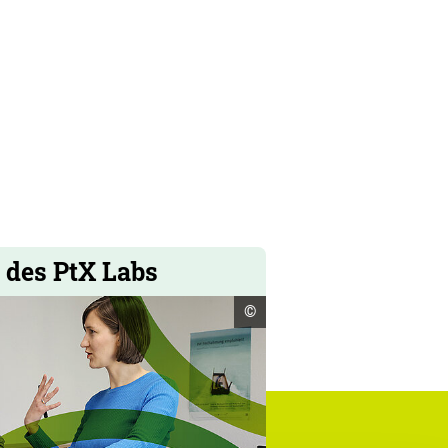
 des PtX Labs
Copyright
©
Informationen
öffnen