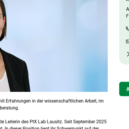
p
y
A
r
i
F
g
h
t
I
n
f
o
r
m
a
t
i
o
n
e
A
n
ö
f
it Erfahrungen in der wissenschaftlichen Arbeit, im
f
n
beratung.
e
n
de Leiterin des PtX Lab Lausitz. Seit September 2025
ät. In dieser Position liegt ihr Schwerpunkt auf der