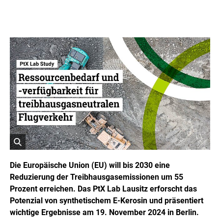
ö
f
Die Europäische Union (EU) will bis 2030 eine
f
Reduzierung der Treibhausgasemissionen um 55
n
Prozent erreichen. Das PtX Lab Lausitz erforscht das
e
t
Potenzial von synthetischem E-Kerosin und präsentiert
B
wichtige Ergebnisse am 19. November 2024 in Berlin.
i