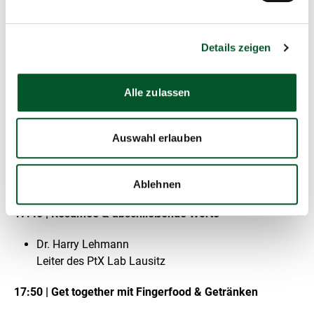
ehemaliger Abteilungsleiter für EU-
Regulierungsangelegenheiten, Mitglied der
Ressourcenkommission im Umweltbundesamt (UBA)
Details zeigen
Dr. Ulf Neuling
Projektleiter für Kraftstoffe bei Agora Verkehrswende
Alle zulassen
gGmbH
Dr. Uta Weiss
Leiterin Public Affairs bei der Mabanaft GmbH &
Auswahl erlauben
Co.KG, Vorstandsvorsitzende beim
Mittelständische Energiewirtschaft Deutschland e.V.
(MEW)
Ablehnen
17:45 | Resümee & abschließende Worte
Dr. Harry Lehmann
Leiter des PtX Lab Lausitz
17:50 | Get together mit Fingerfood & Getränken