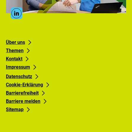
des
PtX
Social
Lab
Linkedin
Media
Lausitz
Links
Footer
Footer
Über uns
Themen
links
links
Kontakt
Gruppe
Gruppe
Impressum
0
1
Datenschutz
Cookie-Erklärung
Barrierefreiheit
Barriere melden
Sitemap