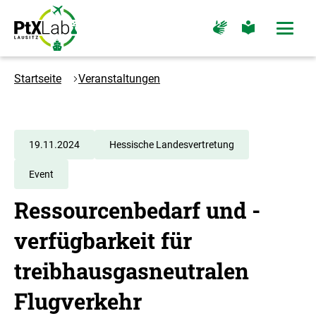
Zum
Zur
Zur
Zur
Hauptinhalt
Hauptnavigation
Seite
Seite
Menü
springen
springen
für
für
öffne
Gebärdensprache
leichte
Logo
Sprache
PtXLab
Startseite
Veranstaltungen
Lausitz
-
Zur
Startseite
19.11.2024
Hessische Landesvertretung
Event
Ressourcenbedarf und -
verfügbarkeit für
treibhausgasneutralen
Flugverkehr