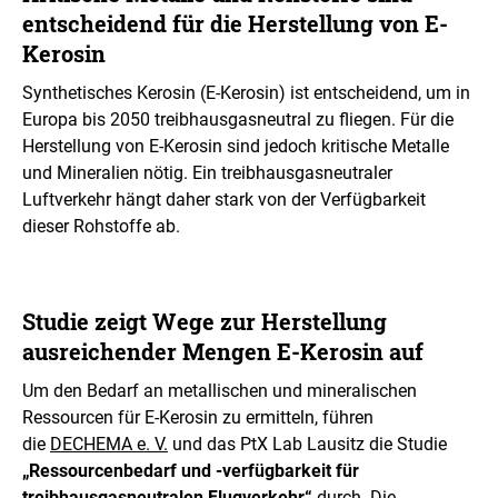
r
entscheidend für die Herstellung von E-
s
t
Kerosin
e
l
Synthetisches Kerosin (E-Kerosin) ist entscheidend, um in
l
Europa bis 2050 treibhausgasneutral zu fliegen. Für die
u
Herstellung von E-Kerosin sind jedoch kritische Metalle
n
und Mineralien nötig. Ein treibhausgasneutraler
g
Luftverkehr hängt daher stark von der Verfügbarkeit
dieser Rohstoffe ab.
Studie zeigt Wege zur Herstellung
ausreichender Mengen E-Kerosin auf
­­­Um den Bedarf an metallischen und mineralischen
Ressourcen für E-Kerosin zu ermitteln, führen
die
DECHEMA e. V.
und das PtX Lab Lausitz
die Studie
„Ressourcenbedarf und -verfügbarkeit für
treibhausgasneutralen Flugverkehr“
durch. Die