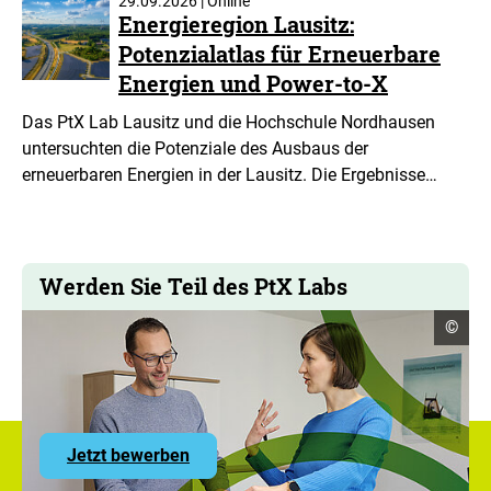
29.09.2026 | Online
Energieregion Lausitz:
Potenzialatlas für Erneuerbare
Energien und Power-to-X
Das PtX Lab Lausitz und die Hochschule Nordhausen
untersuchten die Potenziale des Ausbaus der
erneuerbaren Energien in der Lausitz. Die Ergebnisse…
Werden Sie Teil des PtX Labs
Copyr
©
Infor
öffne
zu
Jetzt bewerben
den
Stellenangeboten