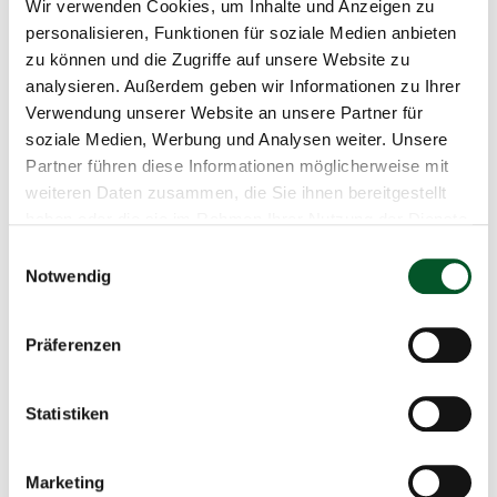
Wir verwenden Cookies, um Inhalte und Anzeigen zu
personalisieren, Funktionen für soziale Medien anbieten
15:20 | Impuls
zu können und die Zugriffe auf unsere Website zu
analysieren. Außerdem geben wir Informationen zu Ihrer
Dr. Britta Bookhagen
Verwendung unserer Website an unsere Partner für
Arbeitsbereichsleiterin für Recyclingrohstoffe bei
soziale Medien, Werbung und Analysen weiter. Unsere
der Deutschen Rohstoffagentur (DERA)
Partner führen diese Informationen möglicherweise mit
weiteren Daten zusammen, die Sie ihnen bereitgestellt
15:40 | Impuls
haben oder die sie im Rahmen Ihrer Nutzung der Dienste
Dr. Monika Dittrich
gesammelt haben.
Einwilligungsauswahl
Forschungsgruppenleiterin für zirkuläre Systeme
Notwendig
im Wuppertal Institut für Klima, Umwelt, Energie
gGmbH
Präferenzen
16:00 | Pause zur Interaktion
Statistiken
16:45 | Paneldiskussion
Dr.-Ing. Christian Hagelüken
Marketing