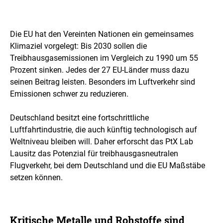
l
d
i
Die EU hat den Vereinten Nationen ein gemeinsames
n
Klimaziel vorgelegt: Bis 2030 sollen die
e
i
Treibhausgasemissionen im Vergleich zu 1990 um 55
n
Prozent sinken. Jedes der 27 EU-Länder muss dazu
e
seinen Beitrag leisten. Besonders im Luftverkehr sind
r
v
Emissionen schwer zu reduzieren.
e
r
Deutschland besitzt eine fortschrittliche
g
Luftfahrtindustrie, die auch künftig technologisch auf
r
ö
Weltniveau bleiben will. Daher erforscht das PtX Lab
ß
Lausitz das Potenzial für treibhausgasneutralen
e
Flugverkehr, bei dem Deutschland und die EU Maßstäbe
r
setzen können.
t
e
n
D
a
Kritische Metalle und Rohstoffe sind