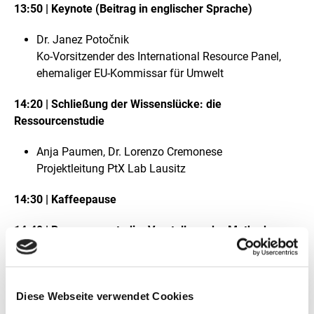
13:50 | Keynote (Beitrag in englischer Sprache)
Dr. Janez Potočnik
Ko-Vorsitzender des International Resource Panel,
ehemaliger EU-Kommissar für Umwelt
14:20 | Schließung der Wissenslücke: die
Ressourcenstudie
Anja Paumen, Dr. Lorenzo Cremonese
Projektleitung PtX Lab Lausitz
14:30 | Kaffeepause
14:40 | Ressourcenstudie: Vorstellung der Methoden
und Ergebnisse
Angee Fehling, Dr. Dinh Du Tran
Projektleitung DECHEMA e.V., Teil des
Diese Webseite verwendet Cookies
Autor*innenteams